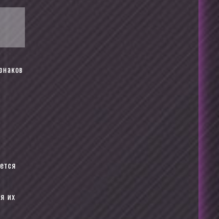
знаков
ается
я их