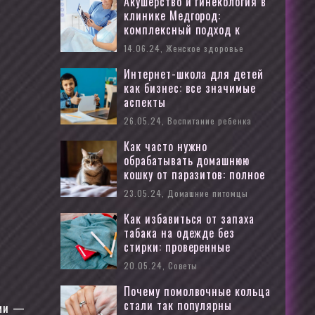
Акушерство и гинекология в
клинике Медгород:
комплексный подход к
женскому здоровью
14.06.24, Женское здоровье
Интернет-школа для детей
как бизнес: все значимые
аспекты
26.05.24, Воспитание ребенка
Как часто нужно
обрабатывать домашнюю
кошку от паразитов: полное
руководство
23.05.24, Домашние питомцы
Как избавиться от запаха
табака на одежде без
стирки: проверенные
методы и советы
20.05.24, Советы
Почему помолвочные кольца
стали так популярны
ами —