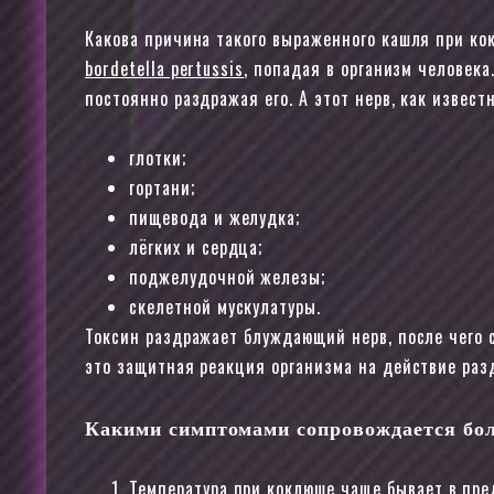
Какова причина такого выраженного кашля при ко
bordetella pertussis
, попадая в организм человек
постоянно раздражая его. А этот нерв, как известн
глотки;
гортани;
пищевода и желудка;
лёгких и сердца;
поджелудочной железы;
скелетной мускулатуры.
Токсин раздражает блуждающий нерв, после чего 
это защитная реакция организма на действие раз
Какими симптомами сопровождается бол
Температура при коклюше чаще бывает в пре