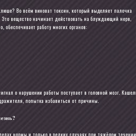
клюше? Во всём виноват токсин, который выделяет палочка
а. Это вещество начинает действовать на блуждающий нерв,
о, обеспечивает работу многих органов:
сигнал о нарушении работы поступает в головной мозг. Каше
дражителя, попытка избавиться от причины.
езнь?
делах нормы и только в редких случаях при тяжёлом течени