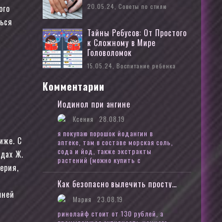
20.05.24, Советы по стилю
ого
ться
Тайны Ребусов: От Простого
к Сложному в Мире
Головоломок
15.05.24, Воспитание ребенка
Комментарии
Йодинол при ангине
Ксения
28.08.19
я покупаю порошок йодангин в
иже. С
аптеке, там в составе морская соль,
сода и йод, также экстракты
дах Ж.
растений (можно купить с
ерия,
Как безопасно вылечить простуду во время беременности
шней
Мария
23.08.19
ринолайф стоит от 130 рублей, а