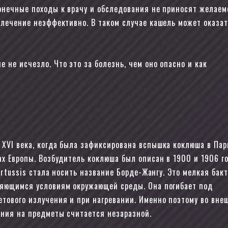
конечные походы к врачу и обследования не приносят желаем
 лечение неэффективно. В таком случае кашель может оказа
 не исчезло. Что это за болезнь, чем оно опасно и как
 XVI века, когда была зафиксирована вспышка коклюша в Пар
ах Европы. Возбудитель коклюша был описан в 1900 и 1906 го
pertussis стала носить название Борде-Жангу. Это мелкая бакт
няющимся условиям окружающей среды. Она погибает под
тового излучения и при нагревании. Именно поэтому во вне
ания на предметы считается незаразной.