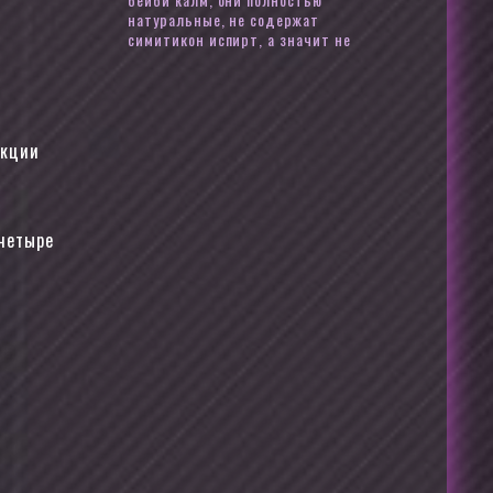
натуральные, не содержат
симитикон испирт, а значит не
екции
четыре