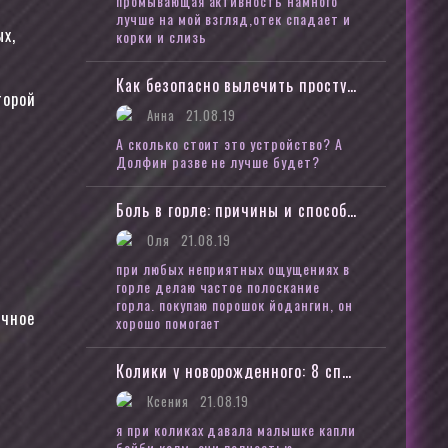
промывающая активность намного
лучше на мой взгляд,отек спадает и
х,
корки и слизь
В
Как безопасно вылечить простуду во время беременности
торой
Анна
21.08.19
А сколько стоит это устройство? А
Долфин разве не лучше будет?
Боль в горле: причины и способы лечения
Оля
21.08.19
при любых неприятных ощущениях в
горле делаю частое полоскание
горла. покупаю порошок йодангин, он
ичное
хорошо помогает
Колики у новорожденного: 8 способов помочь малышу
Ксения
21.08.19
я при коликах давала малышке капли
бейби калм, они полностью