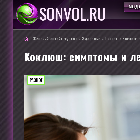
SONVOL.RU
МОДА
Женский онлайн журнал
»
Здоровье
»
Разное
» Коклюш: 
Коклюш: симптомы и ле
РАЗНОЕ