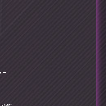
ль —
и может