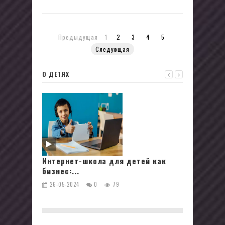
Предыдущая
1
2
3
4
5
Следующая
О ДЕТЯХ
Интернет-школа для детей как
Тайны
бизнес:...
Сложн
26-05-2024
0
79
15-05