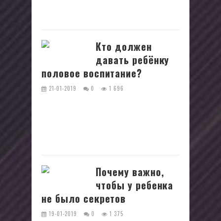
поступить мудро? Такая дилемма
часто встаёт пред родителями....
Кто должен
давать ребёнку
половое воспитание?
21-01-2019
0
1 696
В старые добрые времена родители
могли сами рассказывать своим
детям первыми о сексе, и делать это
постепенно. Но в наше время всё...
Почему важно,
чтобы у ребенка
не было секретов
19-01-2019
0
1 375