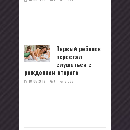
Вряд ли в природе существуют такие
родители, которые никогда в жизни
не наказывали своих детей. И
наказания в большинстве случаев...
Первый ребенок
перестал
слушаться с
рождением второго
18-05-2019
0
7 362
Ребенок не слушается? Ведет себя
агрессивно по отношению ко
взрослым и другим детям? Ситуация
очень знакома, особенно, если в доме
появился...