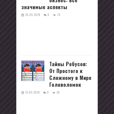
бизнес: все
значимые аспекты
26-05-2024
0
79
Интернет-школы для детей
становятся всё более популярными,
обеспечивая доступное и
качественное образование
независимо от географического...
Тайны Ребусов:
От Простого к
Сложному в Мире
Головоломок
15-05-2024
0
20
Друзья, представьте: вы стоите перед
ребусом, словно перед воротами в
другой измерение, где каждый