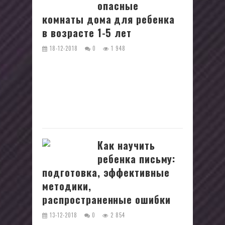
опасные
комнаты дома для ребенка
в возрасте 1-5 лет
18-12-2018
0
1 948
В каждой комнате дома можно найти
хотя бы одну вещь или предмет,
который небезопасен для маленького
ребенка или может даже поставить
под...
Как научить
ребенка письму:
подготовка, эффективные
методики,
распространенные ошибки
13-12-2018
0
2 854