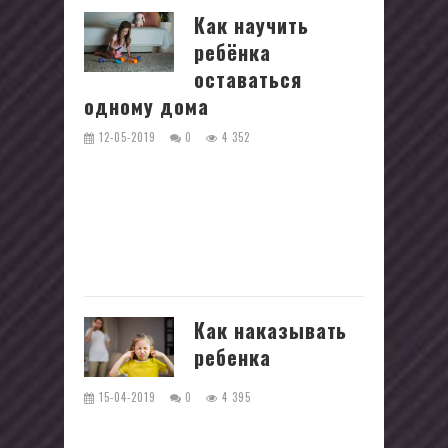
Как научить
ребёнка
оставаться
одному дома
12-05-2019
0
4 352
Родители во всём мире любят своих
детей и хотят им только добра.
Родился малыш в семье. Все ждали
его появления на свет, все его
любят,...
Как наказывать
ребенка
15-04-2019
0
4 395
Как наказать ребенка и при этом