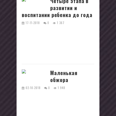
Четыре этапа в
развитии и
воспитании ребенка до года
17-11-2018
0
1 367
Первый год в жизни малыша - это
именно тот этап, на котором
закладываются основы развития и
формируются основные элементы
поведения....
Маленькая
обжора
02-10-2018
0
1 948
С тех пор, как я сменила работу, мы с
Катей виделись каждый день. Новый
офис находился буквально в двух
шагах от дома сестры. А так как...