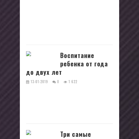
Некоторые родители, обучая ребенка
держать какую-то информацию в
секрете, имеют только хорошие
намерения. Но секреты и тайны
бывают разные:...
Воспитание
ребенка от года
до двух лет
13-01-2019
0
1 622
Воспитание малыша - это очень
ответственное задание. Ведь как
говорится в знаменитой пословице:
"Что посеешь, то и пожнешь!" Как...
Три самые