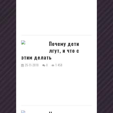
Обучение дошкольников письму
вызывает бурные споры среди
специалистов, занятых детским
воспитанием и здоровьем. Но все они
едины во мнении...
Почему дети
лгут, и что с
этим делать
25-11-2018
0
1 458
Когда дети лгут, родители всегда
расстраиваются. Возникает
ощущение, что детям уже нельзя
доверять. Почему детская ложь
вызывает...