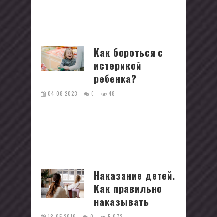
символ — это как ключ к новому
миру,...
Как бороться с
истерикой
ребенка?
04-08-2023
0
48
К 1,5 годам дети начинают привыкать
к тому, что с помощью плача, крика и
истерики можно получать все что
угодно. Даже если их желания...
Наказание детей.
Как правильно
наказывать
18-05-2019
0
5 072