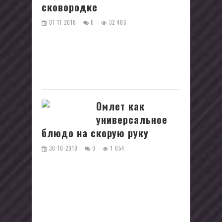
сковородке
01-11-2018
0
32 486
Такой продукт как грибы насыщен
растительными полезными белками и
микроэлементами. Однако, чтобы они
сохранили свои ценные качества,...
Омлет как
универсальное
блюдо на скорую руку
30-10-2018
0
1 054
Покушать быстро и сытно поможет
омлет — простое в приготовлении
блюдо, в различных вариациях
присутствующее во многих
национальных кухнях....