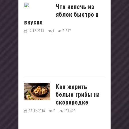
Что испечь из
яблок быстро и
вкусно
13-12-2018
1
3 337
Не знаете, что приготовить из яблок?
Тогда попробуйте испечь какой-
нибудь пирог или например кекс.
Несколько легких рецептов выпечек
с...
Как жарить
белые грибы на
сковородке
08-12-2018
0
161 423
Из всех представителей семейства
грибов с давних пор самым ценным