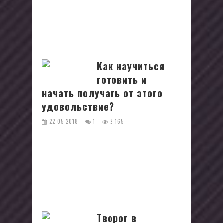
лодочки, нагруженные морскими
деликатесами – икрой, измельченной
рыбой,...
Как научиться
готовить и
начать получать от этого
удовольствие?
22-05-2018
1
2 165
Как это не звучит странно, но
процесс приготовления пищи может
превратиться в необычное хобби,
яркое увлечение, благодаря которому
можно не...
Творог в