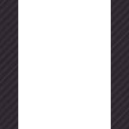
как широко известные и давно
полюбившиеся всем блюда, так и
оригинальные их интерпретации. С
нашими рецептами даже обычный
салат может стать настоящим
«гвоздем» праздничного стола;
Напитки:
вкусные коктейли,
оздоровительные смузи, освежающая
сангрия и многое другое;
Рецепты, которыми мы делимся на
нашем портале, снабжены красочной
фотографией и максимально
развернутой инструкцией по
приготовлению. Даже неопытная
хозяйка сможет изготовить свой
первый кулинарный шедевр.