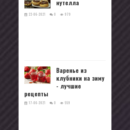
нутелла
22-06-2021
0
979
Шоколадная паста с орехами из
простых и доступных продуктов — в
меру жирная, в меру сладкая и
невероятно вкусная! Паста, как
домашняя...
Варенье из
клубники на зиму
- лучшие
рецепты
17-06-2021
0
559
Клубника – очень вкусная и
ароматная ягода. И, конечно, каждому
хочется запастись этой вкуснятиной