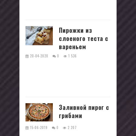
на зиму. В наше время имеется
множество...
Пирожки из
слоеного теста с
вареньем
20-04-2020
0
1 536
Если вы хотите удивить своих
любимых членов семьи или гостей, но
не хотите тратить много времени и
усилий, то этот рецепт вам отлично...
Заливной пирог с
грибами
15-06-2019
0
2 207