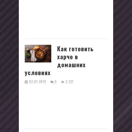
Заливные пироги хорошее решение
для домашнего воскресного завтрака.
Готовятся быстро, начинки
разнообразны, аппетитны. В
зависимости от...
Как готовить
харчо в
домашних
условиях
02-01-2019
0
2 221
Харчо - отличный выбор для
холодных зимних дней. Это
наваристое, пряное, сытное блюдо
сделает ваш день легким и ярким.
Несмотря на мороз и...