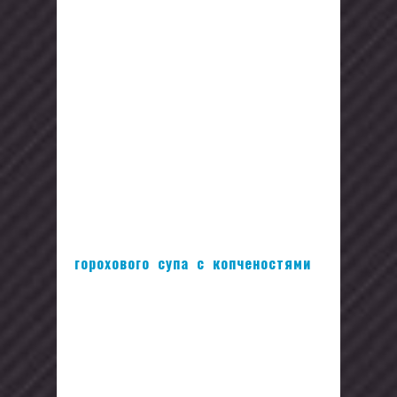
вкусные рецепты. При напряженном
графике работы, целом перечне
домашних обязанностей и постоянной
нехватке свободного времени, сил на
стояние возле плиты попросту может
не хватить. Для этого существует
наша рубрика «Кулинария», где вы
найдете избранные рецепты для
повседневного и праздничного стола:
Горячие блюда
традиционной русской
и европейской кухни: начиная от
горохового супа с копченостями
,
заканчивая петухом в маринаде из
красного вина. Все рецепты
тщательно отобраны, проработаны и
доведены до совершенства;
Салаты и закуски.
Здесь вы найдете