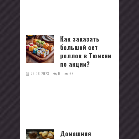
Добавляйте эту рубрику в закладки и
радуйте своих близких изысканными
блюдами из наших статей.
Как заказать
большой сет
роллов в Тюмени
по акции?
22-08-2023
0
68
Вы любите роллы? Хотите
насладиться свежими, вкусными и
разнообразными роллами по
выгодной цене? Тогда акция от
"Макароллыч" в...
Домашняя