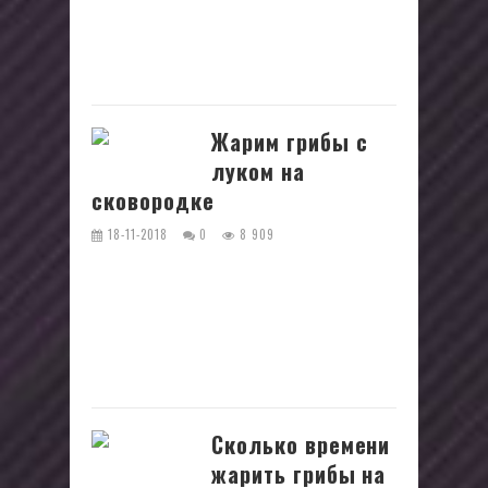
считается белый гриб или боровик.
Этот натуральный продукт сочетает
в...
Жарим грибы с
луком на
сковородке
18-11-2018
0
8 909
Грибы часто используются в рационе,
поскольку они являются питательным
источником белка. Но при готовке
продукта важно учитывать
некоторые...
Сколько времени
жарить грибы на