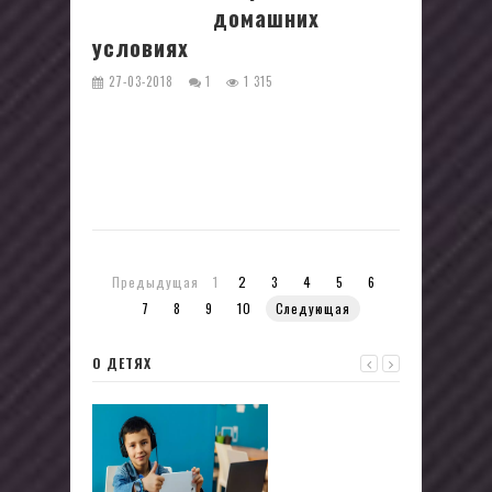
домашних
условиях
27-03-2018
1
1 315
Многие любят молочную продукцию, в
частности, творог, йогурт, сметану... К
сожалению "хорошие" магазинные
молочные продукты,...
Предыдущая
1
2
3
4
5
6
7
8
9
10
Следующая
О ДЕТЯХ