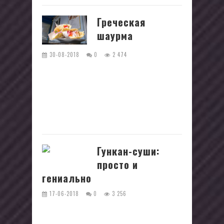
Греческая
шаурма
30-08-2018
0
2 474
В любой национальной кулинарной
книге найдется место фаст-фуду. Не
является исключением Греция, где в
каждом кафе и закусочной гостей
ждет...
Гункан-суши:
просто и
гениально
17-06-2018
0
3 256
Гункан – это разновидность суши.
Они напоминают миниатюрные