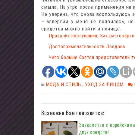
смыла. На утро после применения на 
Не уверена, что снова воспользуюсь э
– аллергии у меня не появилось, но
средства можно найти и почище.
Праздник послушания. Как разговарив
Достопримечательности Лондона
Чего больше боятся представители то
МОДА И СТИЛЬ
УХОД ЗА ЛИЦОМ
/
Возможно Вам понравится:
Знакомство с корейскими
двух средств!