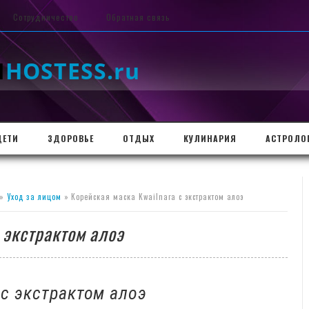
Сотрудничество
Обратная связь
I
HOSTESS.ru
ДЕТИ
ЗДОРОВЬЕ
ОТДЫХ
КУЛИНАРИЯ
АСТРОЛО
»
Уход за лицом
» Корейская маска Kwailnara с экстрактом алоэ
 экстрактом алоэ
 с экстрактом алоэ