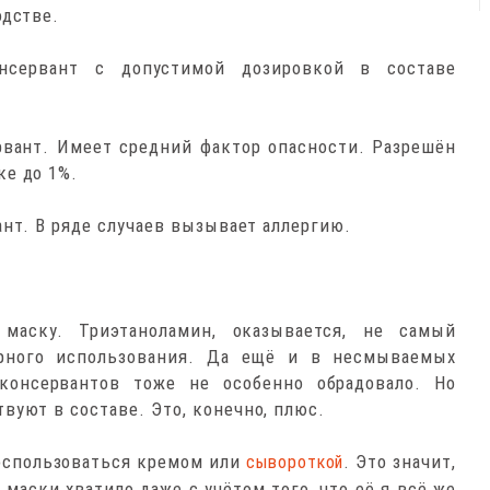
одстве.
онсервант с допустимой дозировкой в составе
рвант. Имеет средний фактор опасности. Разрешён
ке до 1%.
нт. В ряде случаев вызывает аллергию.
маску. Триэтаноламин, оказывается, не самый
рного использования. Да ещё и в несмываемых
 консервантов тоже не особенно обрадовало. Но
вуют в составе. Это, конечно, плюс.
воспользоваться кремом или
. Это значит,
сывороткой
маски хватило даже с учётом того, что её я всё же