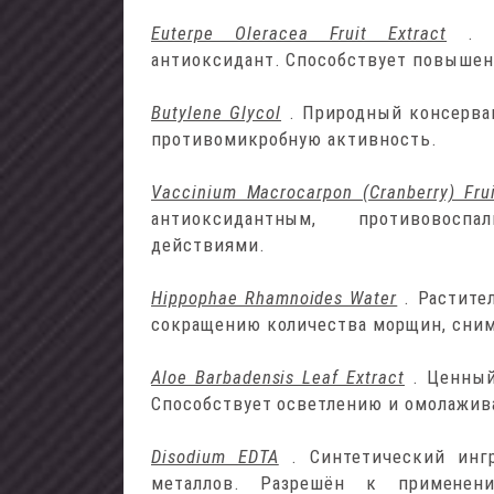
Euterpe Oleracea Fruit Extract
. 
антиоксидант. Способствует повышен
Butylene Glycol
. Природный консерва
противомикробную активность.
Vaccinium Macrocarpon (Cranberry) Frui
антиоксидантным, противовосп
действиями.
Hippophae Rhamnoides Water
. Растите
сокращению количества морщин, снима
Aloe Barbadensis Leaf Extract
. Ценный
Способствует осветлению и омолажив
Disodium EDTA
. Синтетический инг
металлов. Разрешён к применен