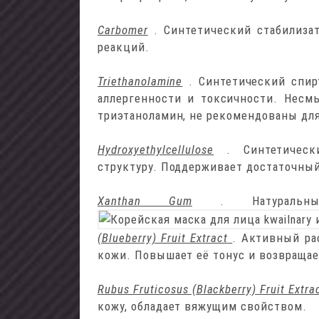
Carbomer
. Синтетический стабилиза
реакций.
Triethanolamine
. Синтетический спи
аллергенности и токсичности. Несм
триэтаноламин, не рекомендованы для
Hydroxyethylcellulose
. Синтетическ
структуру. Поддерживает достаточный
Xanthan Gum
. Натуральны
(Blueberry) Fruit Extract
. Активный ра
кожи. Повышает её тонус и возвращае
Rubus Fruticosus (Blackberry) Fruit Extra
кожу, обладает вяжущим свойством.