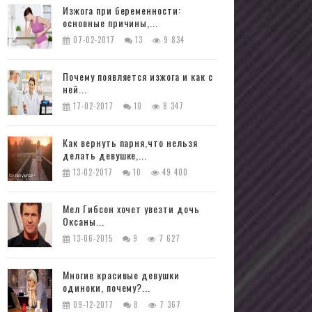
Изжога при беременности:
основные причины,...
07-02-2017
13
9 834
Почему появляется изжога и как с
ней...
17-02-2017
10
8 347
Как вернуть парня,что нельзя
делать девушке,...
13-02-2017
10
49 400
Мел Гибсон хочет увезти дочь
Оксаны...
13-06-2015
9
7 627
Многие красивые девушки
одиноки, почему?...
09-12-2017
8
7 367