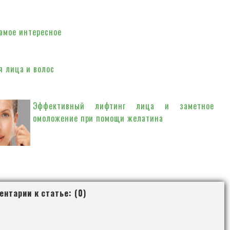
ое суперфудсы, я задалась совсем недавно. Это группа
амое интересное
-за того, что с возрастом кожа иссушается и теряет
я лица и волос
стения алоэ издавна применялся как ухаживающее
 за кожей лица и волосами....
Эффективный лифтинг лица и заметное
омоложение при помощи желатина
Домашние маски для лица не нуждаются в
рекламе. Их польза и простота приготовления
нтарии к статье: (0)