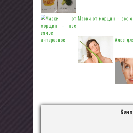
Вопросом о том, что так
товаров...
Маски от морщин – все с
Морщинки появляются из
свою...
Алоэ дл
Сок ра
средство
с...
Комме