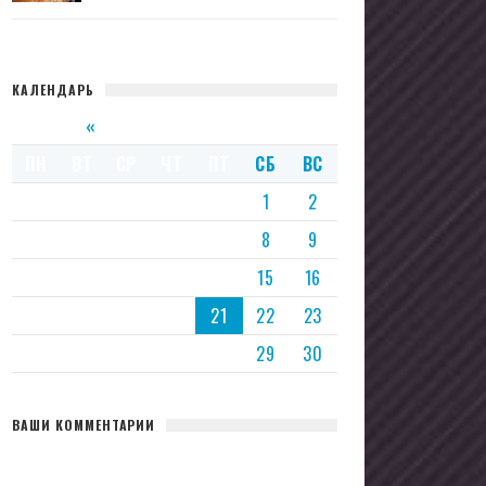
КАЛЕНДАРЬ
«
НОЯБРЬ 2025 »
ПН
ВТ
СР
ЧТ
ПТ
СБ
ВС
1
2
3
4
5
6
7
8
9
10
11
12
13
14
15
16
17
18
19
20
21
22
23
24
25
26
27
28
29
30
ВАШИ КОММЕНТАРИИ
��� ������������