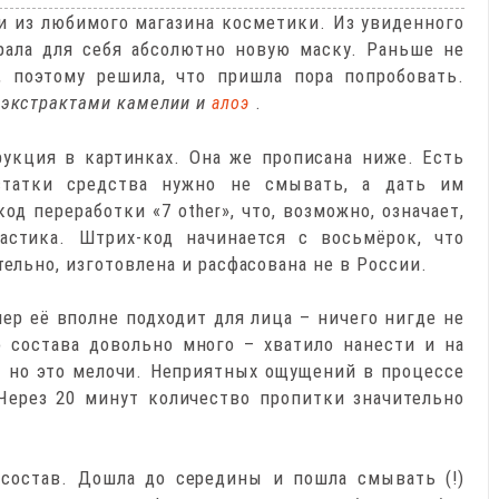
ки из любимого магазина косметики. Из увиденного
рала для себя абсолютно новую маску. Раньше не
, поэтому решила, что пришла пора попробовать.
 экстрактами камелии и
.
алоэ
рукция в картинках. Она же прописана ниже. Есть
статки средства нужно не смывать, а дать им
од переработки «7 other», что, возможно, означает,
астика. Штрих-код начинается с восьмёрок, что
тельно, изготовлена и расфасована не в России.
ер её вполне подходит для лица – ничего нигде не
 состава довольно много – хватило нанести и на
, но это мелочи. Неприятных ощущений в процессе
Через 20 минут количество пропитки значительно
 состав. Дошла до середины и пошла смывать (!)