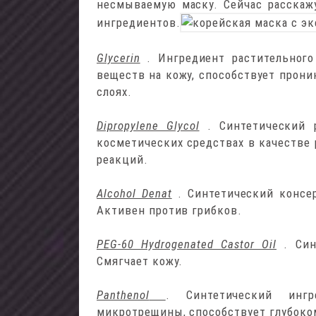
несмываемую маску. Сейчас расскажу
ингредиентов.
Glycerin
. Ингредиент растительног
веществ на кожу, способствует прони
слоях.
Dipropylene Glycol
. Синтетический 
косметических средствах в качестве 
реакций.
Alcohol Denat
. Синтетический консе
Активен против грибков.
PEG-60 Hydrogenated Castor Oil
. Си
Смягчает кожу.
Panthenol
. Синтетический инг
микротрещины, способствует глубоко