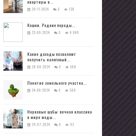
квартиры в...
29-11-2024
0
138
Кошки. Редкие породы...
22-09-2024
0
4 049
Какие доходы позволяют
получить налоговый...
28-08-2024
0
568
Понятие земельного участка...
24-08-2024
0
569
Норковые шубы: вечная классика
в мире моды...
29-07-2024
0
92