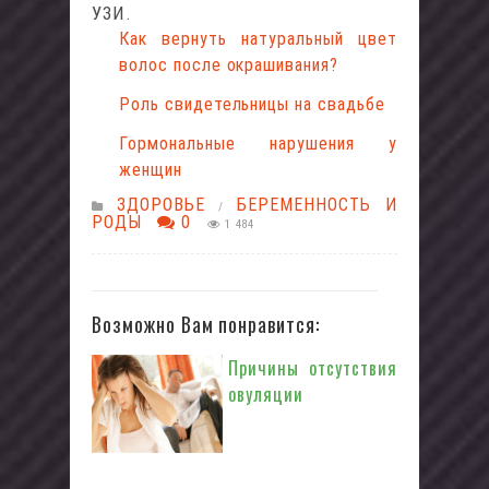
УЗИ.
Как вернуть натуральный цвет
волос после окрашивания?
Роль свидетельницы на свадьбе
Гормональные нарушения у
женщин
ЗДОРОВЬЕ
БЕРЕМЕННОСТЬ И
/
РОДЫ
0
1 484
Возможно Вам понравится:
Причины отсутствия
овуляции
Овуляция
представляет собой
физиологический процесс, который