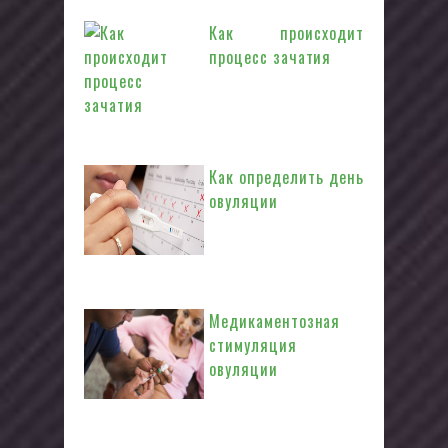
сопровождается выходом...
Как происходит
процесс зачатия
Зачатие ребенка –
удивительный
процесс, таинство природы, которое
долгое время оставалось...
Как определить день
овуляции
Желая стать
родителями малыша,
каждая пара начинает исследовать
для себя новый жизненный...
Медикаментозная
стимуляция
овуляции
В наше время всё
больше женщин сталкиваются с
трудностями зачатия. На первый